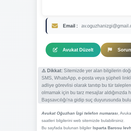
Email :
av.oguzhanizgi@gmail
Avukat Düzelt
Sorun 
⚠️ Dikkat:
Sitemizde yer alan bilgilerin do
SMS, WhatsApp, e-posta veya şüpheli linkl
adliye görevlisi olarak tanıtıp bu tür talepl
olmamak için bu tarz mesajlar aldığınızda h
Başsavcılığı'na gidip suç duyurusunda bulun
Avukat Oğuzhan İzgi telefon numarası
, Avuk
saatleri bilgilerini web sitemizde bulabilirsiniz.
Bu sayfada bulunan bilgiler
Isparta Barosu levh