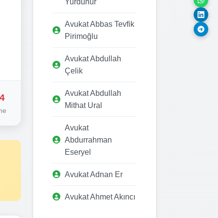
Yurdunur
Avukat Abbas Tevfik
Pirimoğlu
Avukat Abdullah
Çelik
Avukat Abdullah
4
Mithat Ural
me
Avukat
Abdurrahman
Eseryel
Avukat Adnan Er
Avukat Ahmet Akıncı