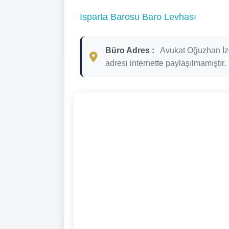
Isparta Barosu Baro Levhası
Büro Adres :
Avukat Oğuzhan İz
adresi internette paylaşılmamıştır.