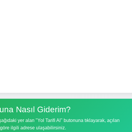
una Nasıl Giderim?
ğıdaki yer alan "Yol Tarifi Al" butonuna tıklayarak, açılan
göre ilgili adrese ulaşabilirsiniz.