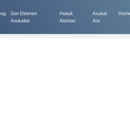
log
Son Eklenen
Hukuk
Avukat
Hizme
Avukatlar
Alanları
Ara