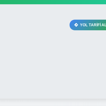
YOL TARİFİ A