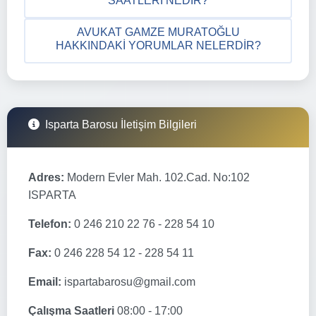
SAATLERI NEDIR?
AVUKAT GAMZE MURATOĞLU
HAKKINDAKI YORUMLAR NELERDIR?
Isparta Barosu İletişim Bilgileri
Adres:
Modern Evler Mah. 102.Cad. No:102
ISPARTA
Telefon:
0 246 210 22 76 - 228 54 10
Fax:
0 246 228 54 12 - 228 54 11
Email:
ispartabarosu@gmail.com
Çalışma Saatleri
08:00 - 17:00