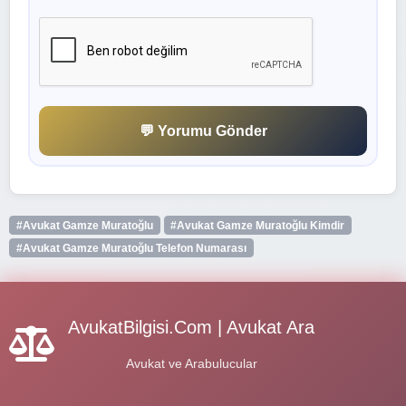
💬 Yorumu Gönder
#Avukat Gamze Muratoğlu
#Avukat Gamze Muratoğlu Kimdir
#Avukat Gamze Muratoğlu Telefon Numarası
AvukatBilgisi.Com | Avukat Ara
Avukat ve Arabulucular