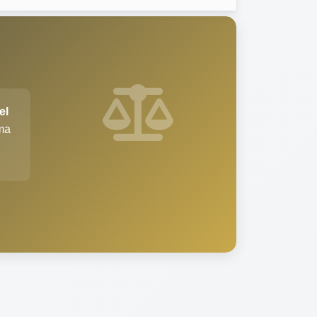
el
şma