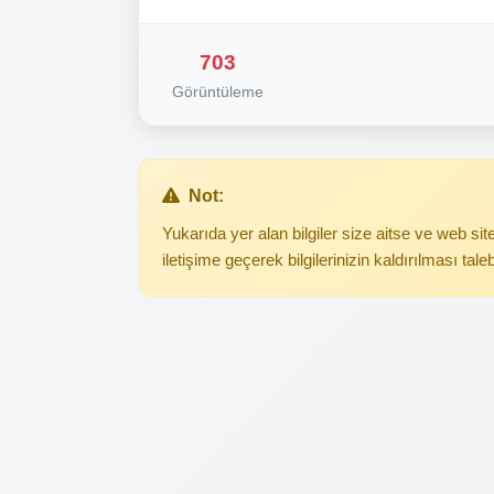
703
Görüntüleme
Not:
Yukarıda yer alan bilgiler size aitse ve web s
iletişime geçerek bilgilerinizin kaldırılması tale