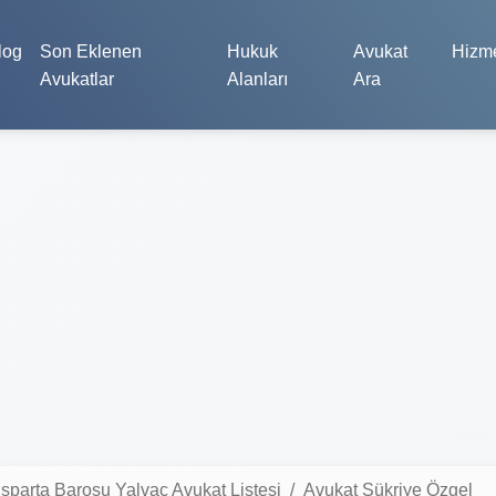
log
Son Eklenen
Hukuk
Avukat
Hizme
Avukatlar
Alanları
Ara
Isparta Barosu Yalvaç Avukat Listesi
Avukat Şükriye Özgel