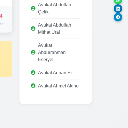
Avukat Abdullah
Çelik
4
me
Avukat Abdullah
Mithat Ural
Avukat
Abdurrahman
Eseryel
Avukat Adnan Er
Avukat Ahmet Akıncı