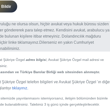
Bildir
ğruluğu ne olursa olsun, hiçbir avukat veya hukuk bürosu sizden
er göndererek para talep etmez. Kendisini avukat, arabulucu ya
erde bulunan kişilere itibar etmeyiniz. Dolandırıcılık mağduru
içbir linke tıklamayınız.Dilerseniz en yakın Cumhuriyet
abilirsiniz.
at Şükriye Özgel
adres bilgisi
, Avukat Şükriye Özgel mail adresi ve
siniz.
asından ve Türkiye Barolar Birliği web sitesinden alınmıştır.
 Şükriye Özgel telefon bilgileri ve Avukat Şükriye Özgel 'ın diğe
ğlantıyı
tıklayınız.
b sitemizde yayınlanmasını istemiyorsanız, iletişim bölümünden bizimle
nde bulanabilirsiniz. Talebiniz 3 iş günü içinde gerçekleştirilecektir.