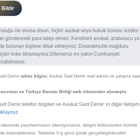
Bildir
ğruluğu ne olursa olsun, hiçbir avukat veya hukuk bürosu sizden
er göndererek para talep etmez. Kendisini avukat, arabulucu ya
erde bulunan kişilere itibar etmeyiniz. Dolandırıcılık mağduru
içbir linke tıklamayınız.Dilerseniz en yakın Cumhuriyet
abilirsiniz.
Said Demir
adres bilgisi
, Avukat Said Demir mail adresi ve çalışma saat
asından ve Türkiye Barolar Birliği web sitesinden alınmıştır.
id Demir telefon bilgileri ve Avukat Said Demir 'ın diğer iletişim
tıklayınız.
b sitemizde yayınlanmasını istemiyorsanız, iletişim bölümünden bizimle
nde bulanabilirsiniz. Talebiniz 3 iş günü içinde gerçekleştirilecektir.