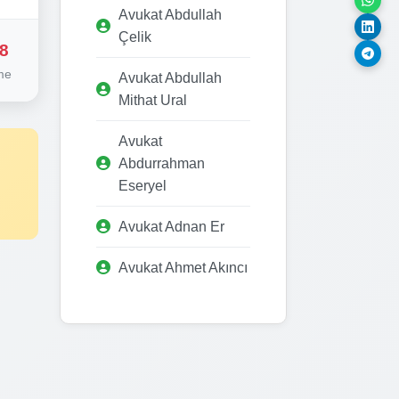
Avukat Abdullah
Çelik
8
me
Avukat Abdullah
Mithat Ural
Avukat
Abdurrahman
Eseryel
Avukat Adnan Er
Avukat Ahmet Akıncı