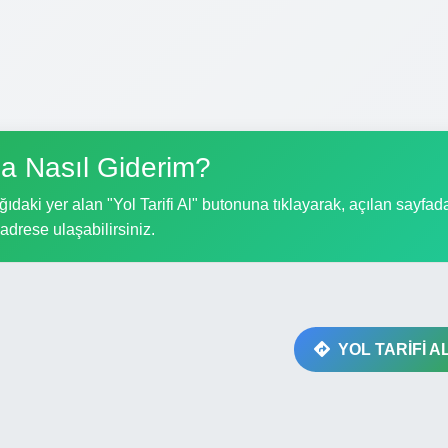
a Nasıl Giderim?
ıdaki yer alan "Yol Tarifi Al" butonuna tıklayarak, açılan sayfad
i adrese ulaşabilirsiniz.
YOL TARİFİ A