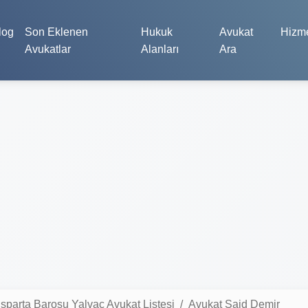
log
Son Eklenen
Hukuk
Avukat
Hizme
Avukatlar
Alanları
Ara
Isparta Barosu Yalvaç Avukat Listesi
Avukat Said Demir