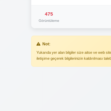
475
Görüntüleme
Not:
Yukarıda yer alan bilgiler size aitse ve web s
iletişime geçerek bilgilerinizin kaldırılması tale