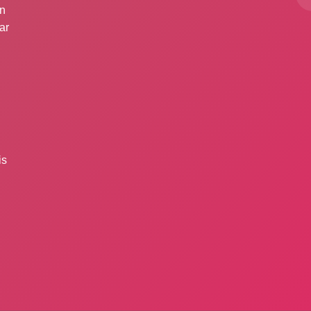
ın
ar
is