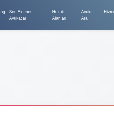
log
Son Eklenen
Hukuk
Avukat
Hizme
Avukatlar
Alanları
Ara