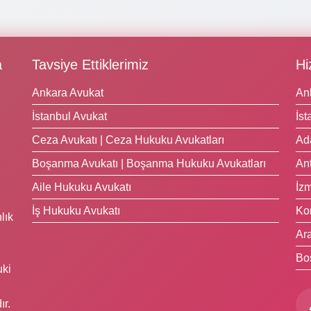
a
Tavsiye Ettiklerimiz
Hi
Ankara Avukat
An
İstanbul Avukat
İst
Ceza Avukatı | Ceza Hukuku Avukatları
Ad
Boşanma Avukatı | Boşanma Hukuku Avukatları
Ant
Aile Hukuku Avukatı
İzm
İş Hukuku Avukatı
Ko
lık
Ara
Bo
uki
ır.