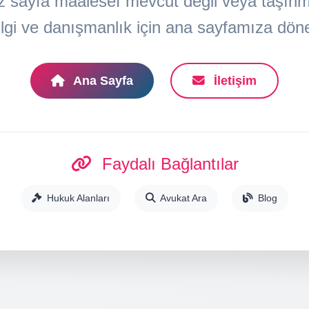
z sayfa maalesef mevcut değil veya taşınmış
lgi ve danışmanlık için ana sayfamıza döneb
Ana Sayfa
İletişim
Faydalı Bağlantılar
Hukuk Alanları
Avukat Ara
Blog