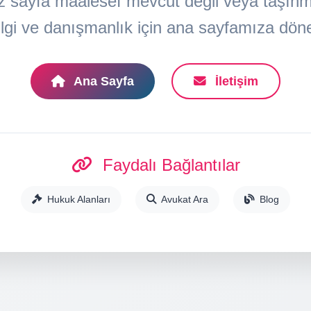
z sayfa maalesef mevcut değil veya taşınmış
lgi ve danışmanlık için ana sayfamıza döneb
Ana Sayfa
İletişim
Faydalı Bağlantılar
Hukuk Alanları
Avukat Ara
Blog