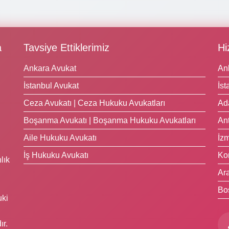
a
Tavsiye Ettiklerimiz
Hi
Ankara Avukat
An
İstanbul Avukat
İst
Ceza Avukatı | Ceza Hukuku Avukatları
Ad
Boşanma Avukatı | Boşanma Hukuku Avukatları
Ant
Aile Hukuku Avukatı
İzm
İş Hukuku Avukatı
Ko
lık
Ara
Bo
uki
ır.