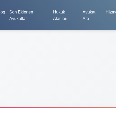
log
Son Eklenen
Hukuk
Avukat
Hizme
Avukatlar
Alanları
Ara