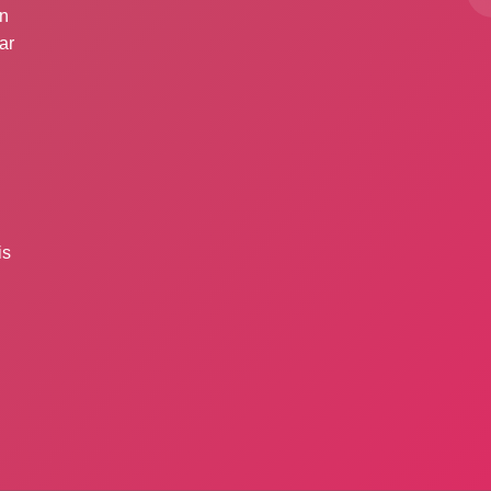
ın
ar
is