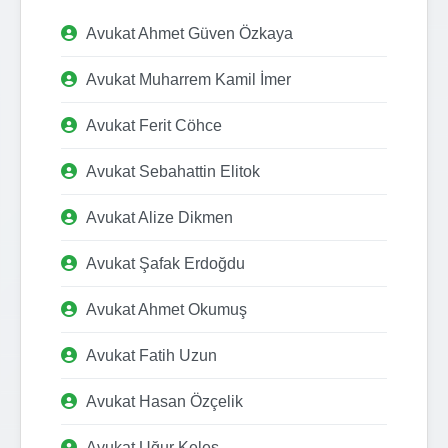
Avukat Ahmet Güven Özkaya
Avukat Muharrem Kamil İmer
Avukat Ferit Cöhce
Avukat Sebahattin Elitok
Avukat Alize Dikmen
Avukat Şafak Erdoğdu
Avukat Ahmet Okumuş
Avukat Fatih Uzun
Avukat Hasan Özçelik
Avukat Uğur Keleş