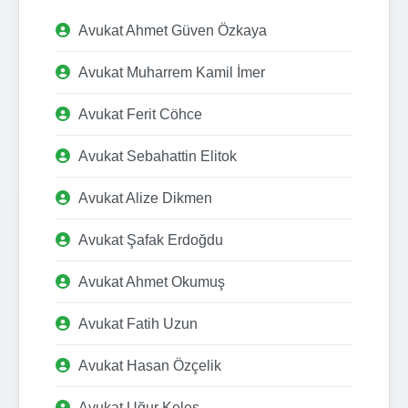
Avukat Ahmet Güven Özkaya
Avukat Muharrem Kamil İmer
Avukat Ferit Cöhce
Avukat Sebahattin Elitok
Avukat Alize Dikmen
Avukat Şafak Erdoğdu
Avukat Ahmet Okumuş
Avukat Fatih Uzun
Avukat Hasan Özçelik
Avukat Uğur Keleş