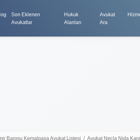
log
Son Eklenen
Hukuk
Avukat
Hizme
Avukatlar
Alanları
Ara
mir Barosu Kemalpaşa Avukat Listesi
Avukat Necla Nida Kar