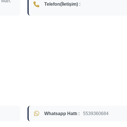
 Mah.
Telefon(İletişim) :
Whatsapp Hattı :
5539360684