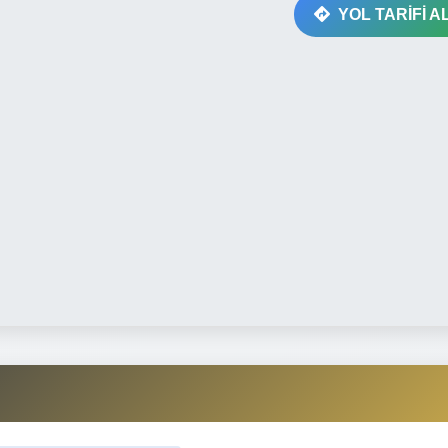
YOL TARİFİ A