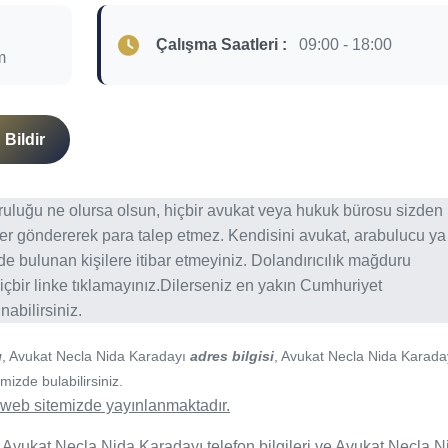
Çalışma Saatleri :
09:00 - 18:00
m
Bildir
ğruluğu ne olursa olsun, hiçbir avukat veya hukuk bürosu sizden
er göndererek para talep etmez. Kendisini avukat, arabulucu ya
erde bulunan kişilere itibar etmeyiniz. Dolandırıcılık mağduru
içbir linke tıklamayınız.Dilerseniz en yakın Cumhuriyet
abilirsiniz.
ı
, Avukat Necla Nida Karadayı
adres bilgisi
, Avukat Necla Nida Karada
mizde bulabilirsiniz.
de web sitemizde yayınlanmaktadır.
 Avukat Necla Nida Karadayı telefon bilgileri ve Avukat Necla N