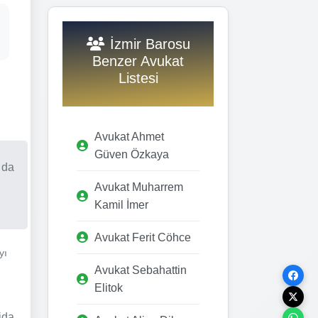
İzmir Barosu
Benzer Avukat
Listesi
Avukat Ahmet
Güven Özkaya
 da
Avukat Muharrem
Kamil İmer
Avukat Ferit Cöhce
yı
Avukat Sebahattin
Elitok
ida