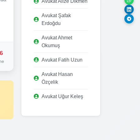
Avukat Alize Dikmen
Avukat Şafak
Erdoğdu
Avukat Ahmet
Okumuş
6
Avukat Fatih Uzun
me
Avukat Hasan
Özçelik
Avukat Uğur Keleş