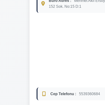
Büro Adres :
Mehmet Akif Ersoy
152 Sok. No:15 D:1
Cep Telefonu :
5539360684