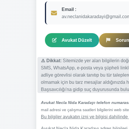
Email :
av.neclanidakaradayi@gmail.co
Avukat Düzelt
Sorun 
⚠️ Dikkat:
Sitemizde yer alan bilgilerin do
SMS, WhatsApp, e-posta veya şüpheli linkl
adliye görevlisi olarak tanıtıp bu tür talepl
olmamak için bu tarz mesajlar aldığınızda h
Başsavcılığı'na gidip suç duyurusunda bulun
Avukat Necla Nida Karadayı telefon numaras
mail adresi ve çalışma saatleri bilgilerini web site
Bu bilgiler avukatın izni ve bilgisi dahilin
Avukat Necla Nida Karadayı adres bilgileri,