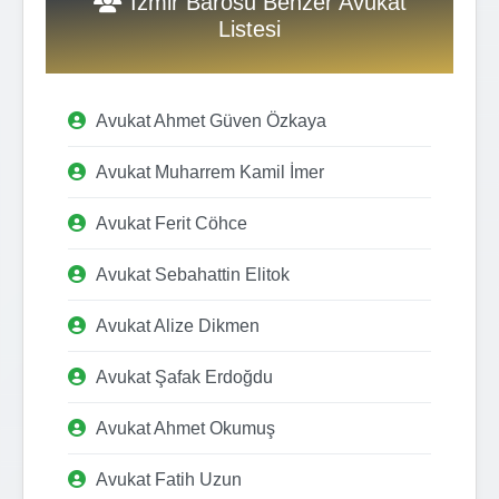
İzmir Barosu Benzer Avukat
Listesi
Avukat Ahmet Güven Özkaya
Avukat Muharrem Kamil İmer
Avukat Ferit Cöhce
Avukat Sebahattin Elitok
Avukat Alize Dikmen
Avukat Şafak Erdoğdu
Avukat Ahmet Okumuş
Avukat Fatih Uzun