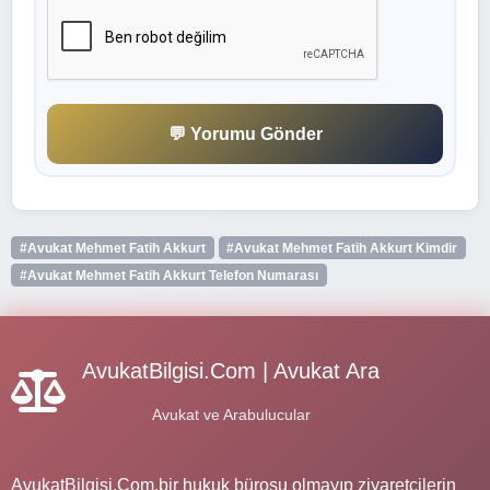
💬 Yorumu Gönder
#Avukat Mehmet Fatih Akkurt
#Avukat Mehmet Fatih Akkurt Kimdir
#Avukat Mehmet Fatih Akkurt Telefon Numarası
AvukatBilgisi.Com | Avukat Ara
Avukat ve Arabulucular
AvukatBilgisi.Com,bir hukuk bürosu olmayıp ziyaretçilerin