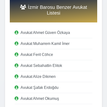
İzmir Barosu Benzer Avukat
Listesi
Avukat Ahmet Güven Özkaya
Avukat Muharrem Kamil İmer
Avukat Ferit Cöhce
Avukat Sebahattin Elitok
Avukat Alize Dikmen
Avukat Şafak Erdoğdu
Avukat Ahmet Okumuş