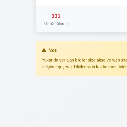
331
Görüntüleme
Not:
Yukarıda yer alan bilgiler size aitse ve web s
iletişime geçerek bilgilerinizin kaldırılması tale