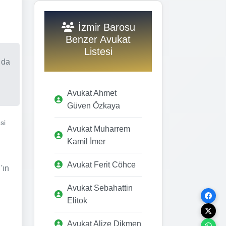
İzmir Barosu
Benzer Avukat
Listesi
 da
Avukat Ahmet
Güven Özkaya
si
Avukat Muharrem
Kamil İmer
Avukat Ferit Cöhce
'ın
Avukat Sebahattin
Elitok
Avukat Alize Dikmen