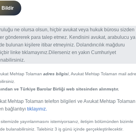
Bildir
ğruluğu ne olursa olsun, hiçbir avukat veya hukuk bürosu sizden
er göndererek para talep etmez. Kendisini avukat, arabulucu ya
erde bulunan kişilere itibar etmeyiniz. Dolandırıcılık mağduru
içbir linke tıklamayınız.Dilerseniz en yakın Cumhuriyet
abilirsiniz.
vukat Mehtap Tolaman
adres bilgisi
, Avukat Mehtap Tolaman mail adre
lirsiniz.
ından ve Türkiye Barolar Birliği web sitesinden alınmıştır.
kat Mehtap Tolaman telefon bilgileri ve Avukat Mehtap Tolaman 
fen bağlantıyı
tıklayınız.
b sitemizde yayınlanmasını istemiyorsanız, iletişim bölümünden bizimle
nde bulanabilirsiniz. Talebiniz 3 iş günü içinde gerçekleştirilecektir.