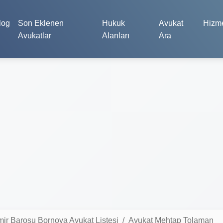
log
Son Eklenen
Hukuk
Avukat
Hizme
Avukatlar
Alanları
Ara
mir Barosu Bornova Avukat Listesi
Avukat Mehtap Tolaman