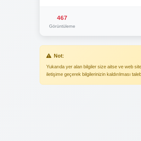
467
Görüntüleme
Not:
Yukarıda yer alan bilgiler size aitse ve web s
iletişime geçerek bilgilerinizin kaldırılması tale