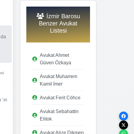
İzmir Barosu
Benzer Avukat
Listesi
 da
Avukat Ahmet
Güven Özkaya
esi
Avukat Muharrem
Kamil İmer
Avukat Ferit Cöhce
 'ın
Avukat Sebahattin
Elitok
Avukat Alize Dikmen