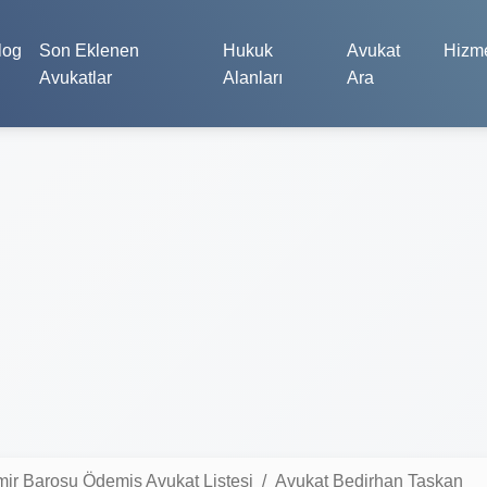
log
Son Eklenen
Hukuk
Avukat
Hizme
Avukatlar
Alanları
Ara
mir Barosu Ödemiş Avukat Listesi
Avukat Bedirhan Taşkan