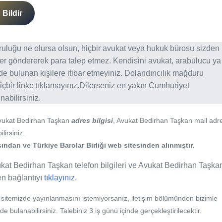
Bildir
ğruluğu ne olursa olsun, hiçbir avukat veya hukuk bürosu sizden
er göndererek para talep etmez. Kendisini avukat, arabulucu ya
erde bulunan kişilere itibar etmeyiniz. Dolandırıcılık mağduru
içbir linke tıklamayınız.Dilerseniz en yakın Cumhuriyet
abilirsiniz.
Avukat Bedirhan Taşkan
adres bilgisi
, Avukat Bedirhan Taşkan mail adr
lirsiniz.
ından ve Türkiye Barolar Birliği web sitesinden alınmıştır.
kat Bedirhan Taşkan telefon bilgileri ve Avukat Bedirhan Taşkan
fen bağlantıyı
tıklayınız.
b sitemizde yayınlanmasını istemiyorsanız, iletişim bölümünden bizimle
nde bulanabilirsiniz. Talebiniz 3 iş günü içinde gerçekleştirilecektir.