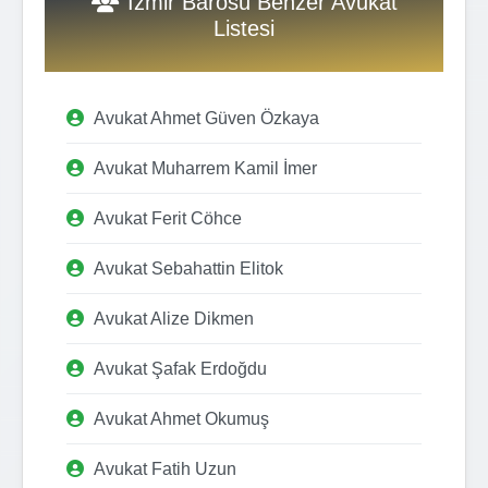
İzmir Barosu Benzer Avukat
Listesi
Avukat Ahmet Güven Özkaya
Avukat Muharrem Kamil İmer
Avukat Ferit Cöhce
Avukat Sebahattin Elitok
Avukat Alize Dikmen
Avukat Şafak Erdoğdu
Avukat Ahmet Okumuş
Avukat Fatih Uzun