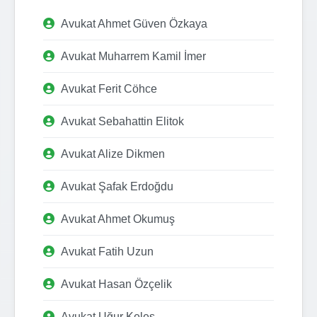
Avukat Ahmet Güven Özkaya
Avukat Muharrem Kamil İmer
Avukat Ferit Cöhce
Avukat Sebahattin Elitok
Avukat Alize Dikmen
Avukat Şafak Erdoğdu
Avukat Ahmet Okumuş
Avukat Fatih Uzun
Avukat Hasan Özçelik
Avukat Uğur Keleş