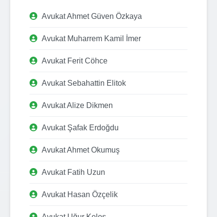
Avukat Ahmet Güven Özkaya
Avukat Muharrem Kamil İmer
Avukat Ferit Cöhce
Avukat Sebahattin Elitok
Avukat Alize Dikmen
Avukat Şafak Erdoğdu
Avukat Ahmet Okumuş
Avukat Fatih Uzun
Avukat Hasan Özçelik
Avukat Uğur Keleş