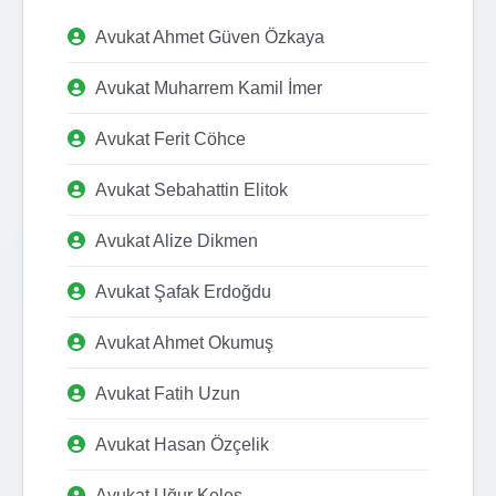
Avukat Ahmet Güven Özkaya
Avukat Muharrem Kamil İmer
Avukat Ferit Cöhce
Avukat Sebahattin Elitok
Avukat Alize Dikmen
Avukat Şafak Erdoğdu
Avukat Ahmet Okumuş
Avukat Fatih Uzun
Avukat Hasan Özçelik
Avukat Uğur Keleş