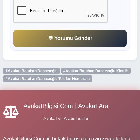
💬 Yorumu Gönder
#Avukat Batuhan Danacıoğlu
#Avukat Batuhan Danacıoğlu Kimdir
#Avukat Batuhan Danacıoğlu Telefon Numarası
AvukatBilgisi.Com | Avukat Ara
Avukat ve Arabulucular
AvukatBilgisi.Com,bir hukuk bürosu olmayıp ziyaretçilerin