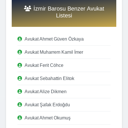
İzmir Barosu Benzer Avukat
Listesi
Avukat Ahmet Güven Özkaya
Avukat Muharrem Kamil İmer
Avukat Ferit Cöhce
Avukat Sebahattin Elitok
Avukat Alize Dikmen
Avukat Şafak Erdoğdu
Avukat Ahmet Okumuş