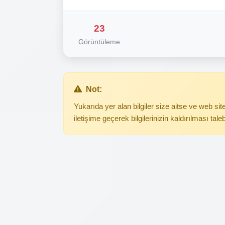
23
Görüntüleme
Not:
Yukarıda yer alan bilgiler size aitse ve web s
iletişime geçerek bilgilerinizin kaldırılması tale