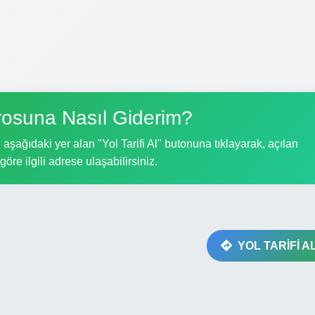
osuna Nasıl Giderim?
şağıdaki yer alan "Yol Tarifi Al" butonuna tıklayarak, açılan
göre ilgili adrese ulaşabilirsiniz.
YOL TARİFİ A