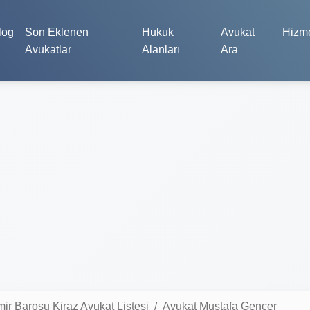
log
Son Eklenen
Hukuk
Avukat
Hizme
Avukatlar
Alanları
Ara
mir Barosu Kiraz Avukat Listesi
Avukat Mustafa Gençer