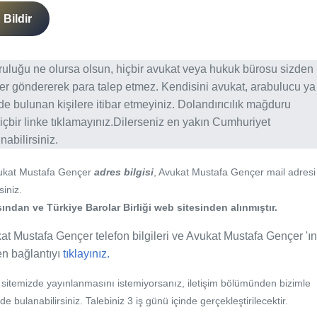
Bildir
ğruluğu ne olursa olsun, hiçbir avukat veya hukuk bürosu sizden
er göndererek para talep etmez. Kendisini avukat, arabulucu ya
erde bulunan kişilere itibar etmeyiniz. Dolandırıcılık mağduru
içbir linke tıklamayınız.Dilerseniz en yakın Cumhuriyet
abilirsiniz.
vukat Mustafa Gençer
adres bilgisi
, Avukat Mustafa Gençer mail adresi
siniz.
ından ve Türkiye Barolar Birliği web sitesinden alınmıştır.
at Mustafa Gençer telefon bilgileri ve Avukat Mustafa Gençer 'ın
fen bağlantıyı
tıklayınız.
b sitemizde yayınlanmasını istemiyorsanız, iletişim bölümünden bizimle
nde bulanabilirsiniz. Talebiniz 3 iş günü içinde gerçekleştirilecektir.