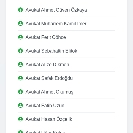
Avukat Ahmet Güven Özkaya
Avukat Muharrem Kamil İmer
Avukat Ferit Cöhce
Avukat Sebahattin Elitok
Avukat Alize Dikmen
Avukat Şafak Erdoğdu
Avukat Ahmet Okumuş
Avukat Fatih Uzun
Avukat Hasan Özçelik
Avukat Uğur Keleş