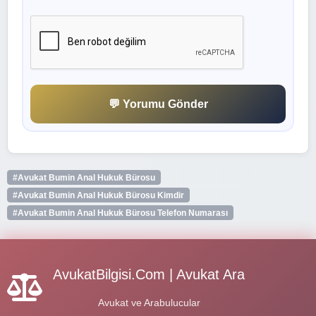
💬 Yorumu Gönder
#Avukat Bumin Anal Hukuk Bürosu
#Avukat Bumin Anal Hukuk Bürosu Kimdir
#Avukat Bumin Anal Hukuk Bürosu Telefon Numarası
AvukatBilgisi.Com | Avukat Ara
Avukat ve Arabulucular