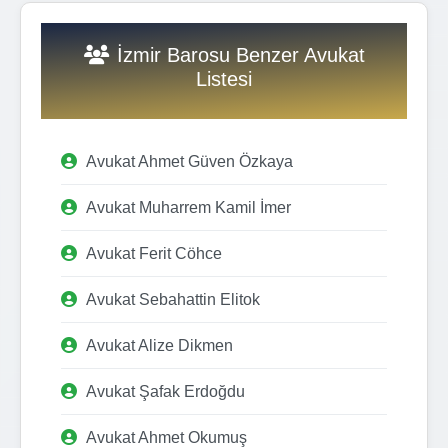
İzmir Barosu Benzer Avukat
Listesi
Avukat Ahmet Güven Özkaya
Avukat Muharrem Kamil İmer
Avukat Ferit Cöhce
Avukat Sebahattin Elitok
Avukat Alize Dikmen
Avukat Şafak Erdoğdu
Avukat Ahmet Okumuş