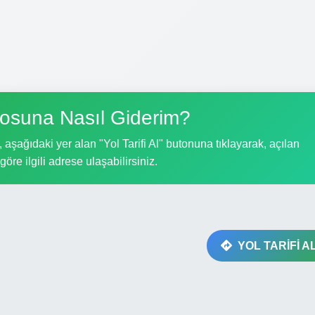
rosuna Nasıl Giderim?
aşağıdaki yer alan "Yol Tarifi Al" butonuna tıklayarak, açılan
göre ilgili adrese ulaşabilirsiniz.
YOL TARİFİ A