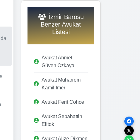
İzmir Barosu
Benzer Avukat
Listesi
 da
Avukat Ahmet
Güven Özkaya
ve
Avukat Muharrem
Kamil İmer
Avukat Ferit Cöhce
n
Avukat Sebahattin
Elitok
Avukat Alize Dikmen