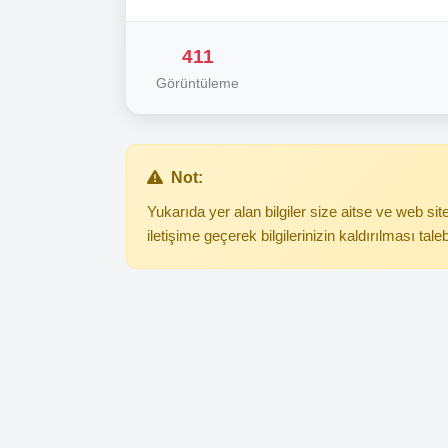
411
Görüntüleme
Not:
Yukarıda yer alan bilgiler size aitse ve web s
iletişime geçerek bilgilerinizin kaldırılması tale