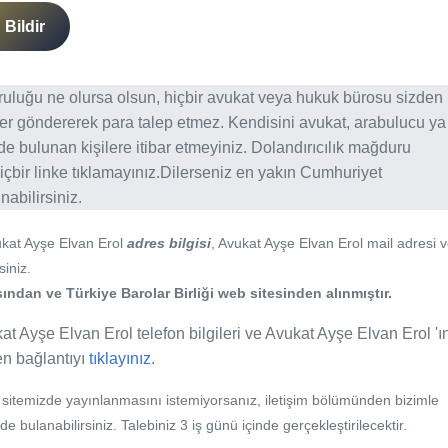
Bildir
ğruluğu ne olursa olsun, hiçbir avukat veya hukuk bürosu sizden
er göndererek para talep etmez. Kendisini avukat, arabulucu ya
erde bulunan kişilere itibar etmeyiniz. Dolandırıcılık mağduru
içbir linke tıklamayınız.Dilerseniz en yakın Cumhuriyet
abilirsiniz.
ukat Ayşe Elvan Erol
adres bilgisi
, Avukat Ayşe Elvan Erol mail adresi 
siniz.
ından ve Türkiye Barolar Birliği web sitesinden alınmıştır.
at Ayşe Elvan Erol telefon bilgileri ve Avukat Ayşe Elvan Erol 'ı
fen bağlantıyı
tıklayınız.
b sitemizde yayınlanmasını istemiyorsanız, iletişim bölümünden bizimle
nde bulanabilirsiniz. Talebiniz 3 iş günü içinde gerçekleştirilecektir.