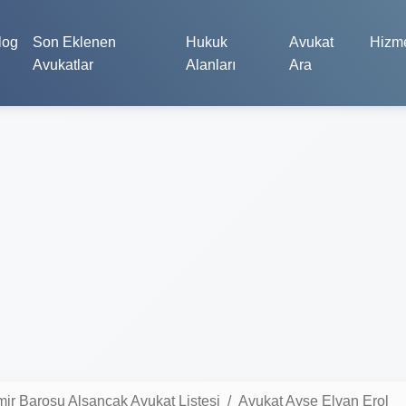
log
Son Eklenen
Hukuk
Avukat
Hizme
Avukatlar
Alanları
Ara
mir Barosu Alsancak Avukat Listesi
Avukat Ayşe Elvan Erol