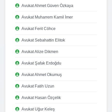
Avukat Ahmet Güven Özkaya
Avukat Muharrem Kamil İmer
Avukat Ferit Cöhce
Avukat Sebahattin Elitok
Avukat Alize Dikmen
Avukat Şafak Erdoğdu
Avukat Ahmet Okumuş
Avukat Fatih Uzun
Avukat Hasan Özçelik
Avukat Uğur Keleş