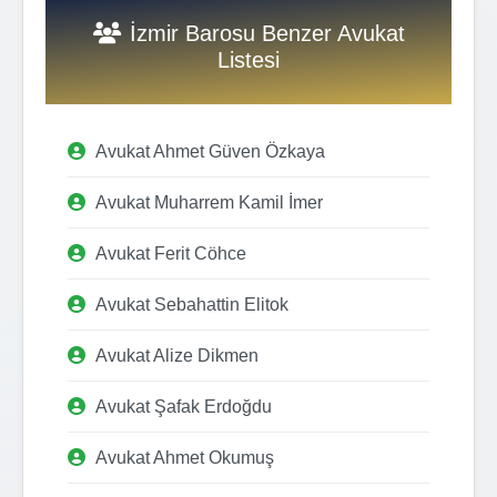
İzmir Barosu Benzer Avukat
Listesi
Avukat Ahmet Güven Özkaya
Avukat Muharrem Kamil İmer
Avukat Ferit Cöhce
Avukat Sebahattin Elitok
Avukat Alize Dikmen
Avukat Şafak Erdoğdu
Avukat Ahmet Okumuş