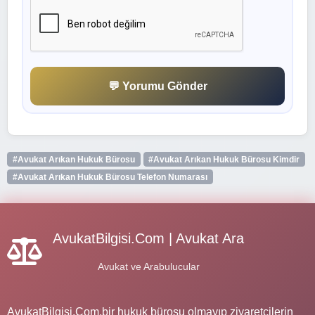
💬 Yorumu Gönder
#Avukat Arıkan Hukuk Bürosu
#Avukat Arıkan Hukuk Bürosu Kimdir
#Avukat Arıkan Hukuk Bürosu Telefon Numarası
AvukatBilgisi.Com | Avukat Ara
Avukat ve Arabulucular
AvukatBilgisi.Com,bir hukuk bürosu olmayıp ziyaretçilerin