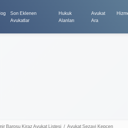
log
Son Eklenen
Hukuk
Avukat
Hizme
Avukatlar
Alanları
Ara
mir Barosu Kiraz Avukat Listesi
Avukat Sezayi Kepcen