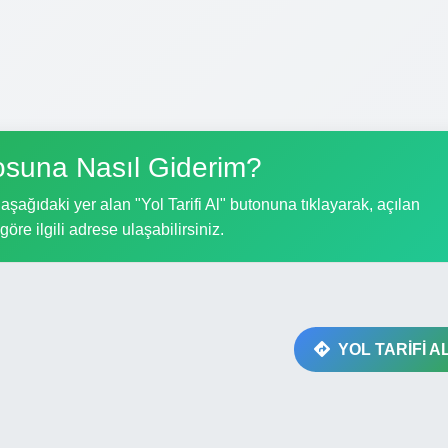
suna Nasıl Giderim?
şağıdaki yer alan "Yol Tarifi Al" butonuna tıklayarak, açılan
göre ilgili adrese ulaşabilirsiniz.
YOL TARİFİ A