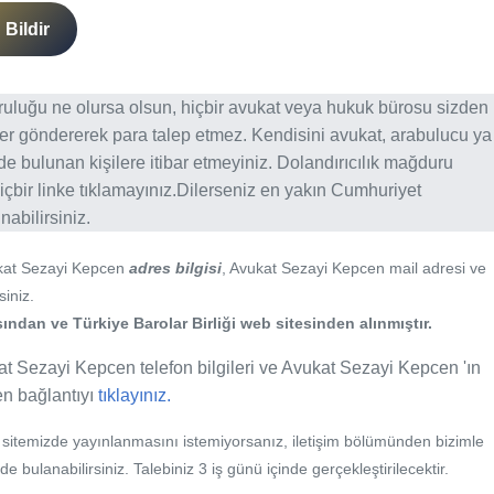
Bildir
ğruluğu ne olursa olsun, hiçbir avukat veya hukuk bürosu sizden
er göndererek para talep etmez. Kendisini avukat, arabulucu ya
erde bulunan kişilere itibar etmeyiniz. Dolandırıcılık mağduru
içbir linke tıklamayınız.Dilerseniz en yakın Cumhuriyet
abilirsiniz.
kat Sezayi Kepcen
adres bilgisi
, Avukat Sezayi Kepcen mail adresi ve
siniz.
ından ve Türkiye Barolar Birliği web sitesinden alınmıştır.
at Sezayi Kepcen telefon bilgileri ve Avukat Sezayi Kepcen 'ın
fen bağlantıyı
tıklayınız.
b sitemizde yayınlanmasını istemiyorsanız, iletişim bölümünden bizimle
nde bulanabilirsiniz. Talebiniz 3 iş günü içinde gerçekleştirilecektir.