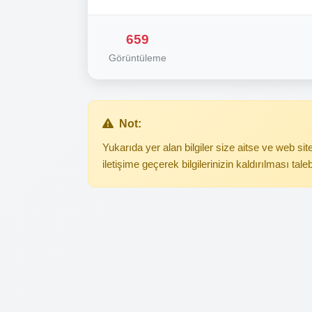
659
Görüntüleme
Not:
Yukarıda yer alan bilgiler size aitse ve web s
iletişime geçerek bilgilerinizin kaldırılması tale