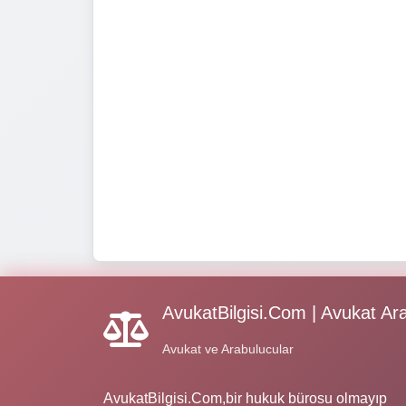
AvukatBilgisi.Com | Avukat Ar
Avukat ve Arabulucular
AvukatBilgisi.Com,bir hukuk bürosu olmayıp