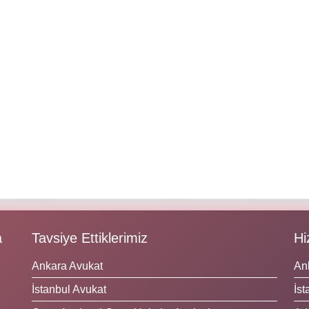
a
Tavsiye Ettiklerimiz
Hi
Ankara Avukat
An
İstanbul Avukat
İst