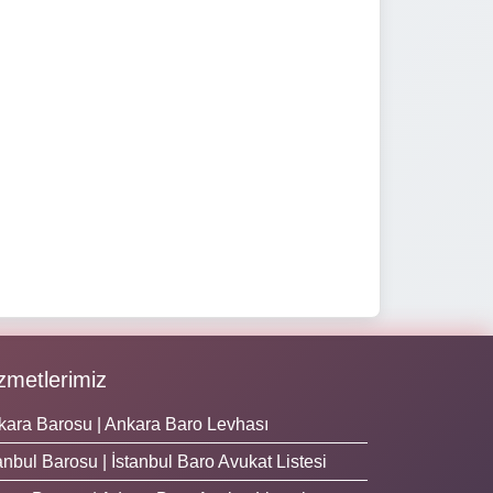
zmetlerimiz
kara Barosu | Ankara Baro Levhası
anbul Barosu | İstanbul Baro Avukat Listesi