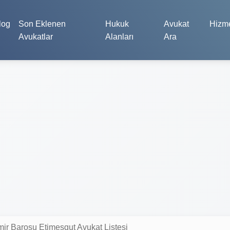
log
Son Eklenen
Hukuk
Avukat
Hizme
Avukatlar
Alanları
Ara
mir Barosu Etimesgut Avukat Listesi