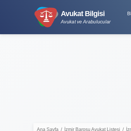
Avukat Bilgisi
B
Avukat ve Arabulucular
Ana Sayfa
İzmir Barosu Avukat Listesi
İz