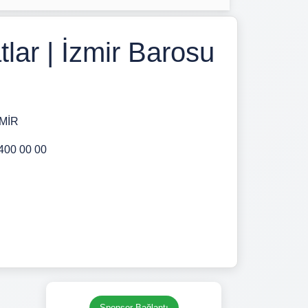
lar | İzmir Barosu
ZMİR
 400 00 00
Sponsor Bağlantı