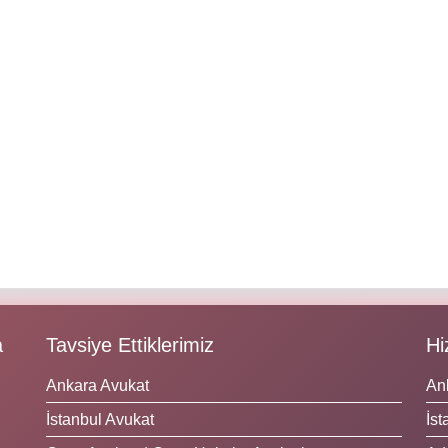
a
Tavsiye Ettiklerimiz
Hi
Ankara Avukat
An
İstanbul Avukat
İst