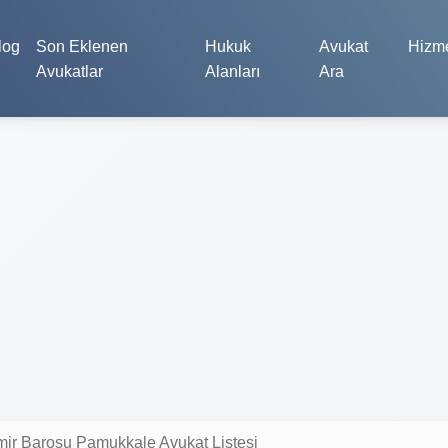
log
Son Eklenen
Hukuk
Avukat
Hizme
Avukatlar
Alanları
Ara
mir Barosu Pamukkale Avukat Listesi