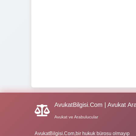
AvukatBilgisi.Com | Avukat Ar
Avukat ve Arabulucular
AvukatBilgisi.Com,bir hukuk bürosu olmayıp