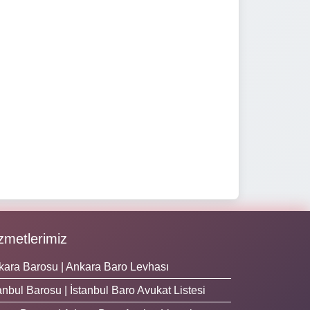
zmetlerimiz
kara Barosu | Ankara Baro Levhası
anbul Barosu | İstanbul Baro Avukat Listesi