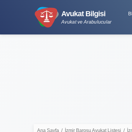
Avukat Bilgisi
B
Avukat ve Arabulucular
Ana Sayfa
İzmir Barosu Avukat Listesi
İz