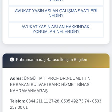
AVUKAT YASIN ASLAN ÇALIŞMA SAATLERI
NEDIR?
AVUKAT YASIN ASLAN HAKKINDAKI
YORUMLAR NELERDIR?
Kahramanmaraş Barosu İletişim Bilgileri
Adres:
ÜNGÜT MH. PROF DR.NECMETTİN
ERBAKAN BULVARI BARO HİZMET BİNASI
KAHRAMANMARAŞ
Telefon:
0344 211 11 27-28 ,0505 492 73 74 - 0533
237 00 61