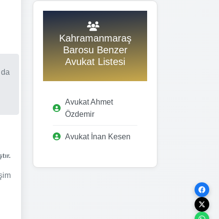
Kahramanmaraş
Barosu Benzer
Avukat Listesi
 da
Avukat Ahmet
Özdemir
Avukat İnan Kesen
tır.
işim