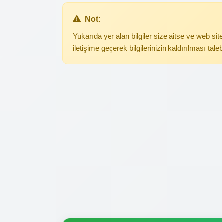
Not:
Yukarıda yer alan bilgiler size aitse ve web s
iletişime geçerek bilgilerinizin kaldırılması tale