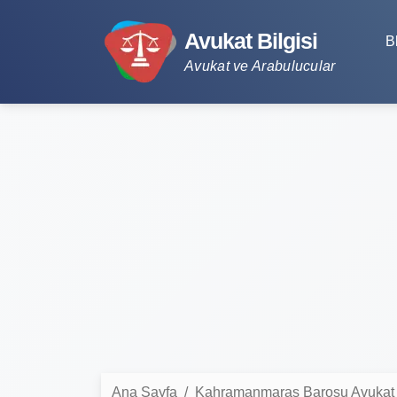
Avukat Bilgisi
B
Avukat ve Arabulucular
Ana Sayfa
Kahramanmaraş Barosu Avukat L