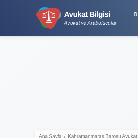
Avukat Bilgisi
B
Avukat ve Arabulucular
Ana Sayfa
Kahramanmaraş Barosu Avukat L