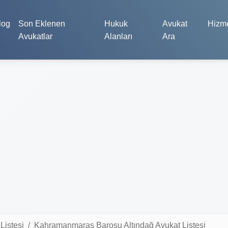
log
Son Eklenen
Hukuk
Avukat
Hizme
Avukatlar
Alanları
Ara
istesi
Kahramanmaraş Barosu Altındağ Avukat Listesi