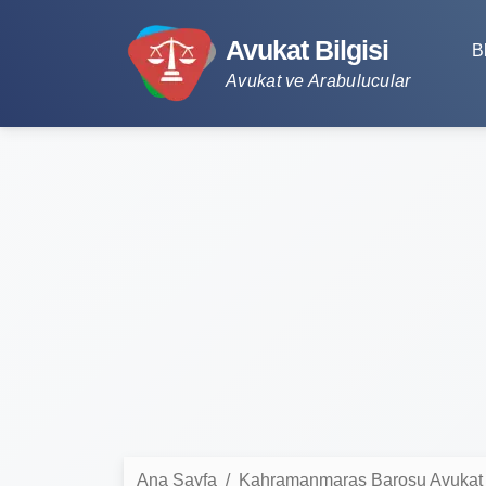
Avukat Bilgisi
B
Avukat ve Arabulucular
Ana Sayfa
Kahramanmaraş Barosu Avukat L