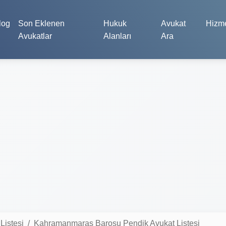
log
Son Eklenen
Hukuk
Avukat
Hizme
Avukatlar
Alanları
Ara
istesi
Kahramanmaraş Barosu Pendik Avukat Listesi