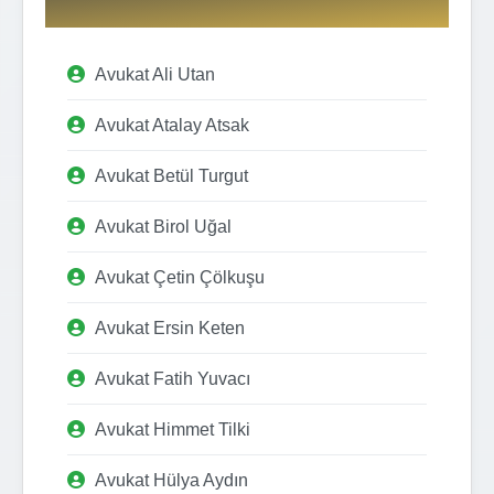
Avukat Ali Utan
Avukat Atalay Atsak
Avukat Betül Turgut
Avukat Birol Uğal
Avukat Çetin Çölkuşu
Avukat Ersin Keten
Avukat Fatih Yuvacı
Avukat Himmet Tilki
Avukat Hülya Aydın