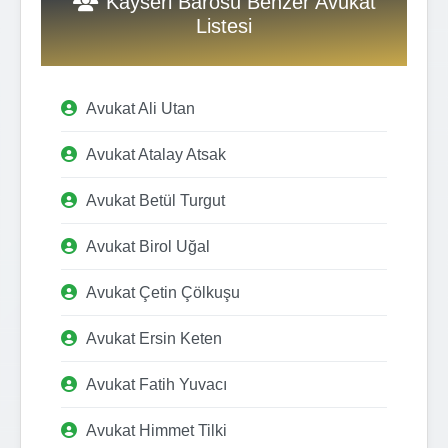
Kayseri Barosu Benzer Avukat
Listesi
Avukat Ali Utan
Avukat Atalay Atsak
Avukat Betül Turgut
Avukat Birol Uğal
Avukat Çetin Çölkuşu
Avukat Ersin Keten
Avukat Fatih Yuvacı
Avukat Himmet Tilki