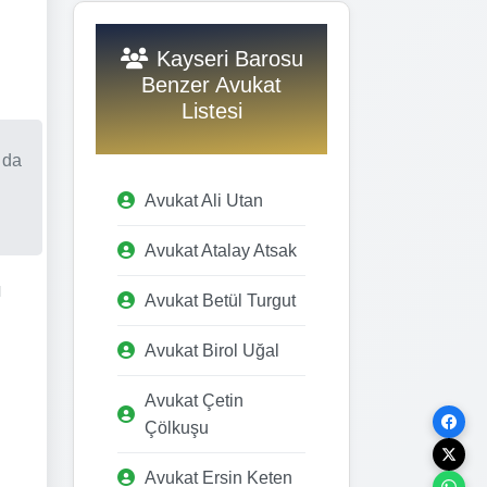
Kayseri Barosu
Benzer Avukat
Listesi
 da
Avukat Ali Utan
Avukat Atalay Atsak
l
Avukat Betül Turgut
Avukat Birol Uğal
Avukat Çetin
Çölkuşu
Avukat Ersin Keten