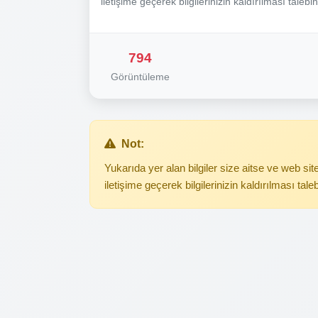
iletişime geçerek bilgilerinizin kaldırılması talebi
794
Görüntüleme
Not:
Yukarıda yer alan bilgiler size aitse ve web s
iletişime geçerek bilgilerinizin kaldırılması tale