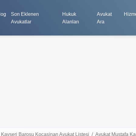
log
Son Eklenen
Hukuk
Avukat
Hizme
Avukatlar
Alanları
Ara
Kayseri Barosu Kocasinan Avukat Listesi
Avukat Mustafa Ka