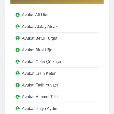
Avukat Ali Utan
Avukat Atalay Atsak
Avukat Betül Turgut
Avukat Birol Uğal
Avukat Çetin Çölkuşu
Avukat Ersin Keten
Avukat Fatih Yuvacı
Avukat Himmet Tilki
Avukat Hülya Aydın