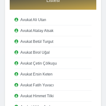
Listesi
Avukat Ali Utan
Avukat Atalay Atsak
Avukat Betül Turgut
Avukat Birol Uğal
Avukat Çetin Çölkuşu
Avukat Ersin Keten
Avukat Fatih Yuvacı
Avukat Himmet Tilki