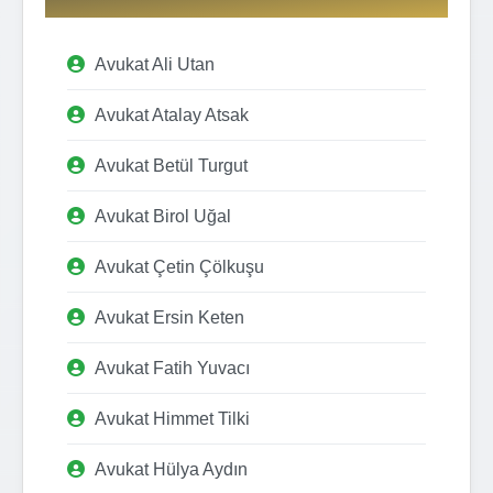
Avukat Ali Utan
Avukat Atalay Atsak
Avukat Betül Turgut
Avukat Birol Uğal
Avukat Çetin Çölkuşu
Avukat Ersin Keten
Avukat Fatih Yuvacı
Avukat Himmet Tilki
Avukat Hülya Aydın