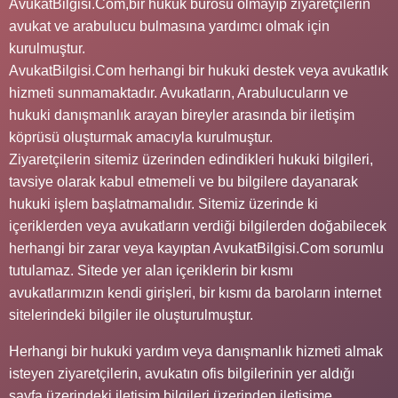
AvukatBilgisi.Com,bir hukuk bürosu olmayıp ziyaretçilerin
avukat ve arabulucu bulmasına yardımcı olmak için
kurulmuştur.
AvukatBilgisi.Com herhangi bir hukuki destek veya avukatlık
hizmeti sunmamaktadır. Avukatların, Arabulucuların ve
hukuki danışmanlık arayan bireyler arasında bir iletişim
köprüsü oluşturmak amacıyla kurulmuştur.
Ziyaretçilerin sitemiz üzerinden edindikleri hukuki bilgileri,
tavsiye olarak kabul etmemeli ve bu bilgilere dayanarak
hukuki işlem başlatmamalıdır. Sitemiz üzerinde ki
içeriklerden veya avukatların verdiği bilgilerden doğabilecek
herhangi bir zarar veya kayıptan AvukatBilgisi.Com sorumlu
tutulamaz. Sitede yer alan içeriklerin bir kısmı
avukatlarımızın kendi girişleri, bir kısmı da baroların internet
sitelerindeki bilgiler ile oluşturulmuştur.
Herhangi bir hukuki yardım veya danışmanlık hizmeti almak
isteyen ziyaretçilerin, avukatın ofis bilgilerinin yer aldığı
sayfa üzerindeki iletişim bilgileri üzerinden iletişime