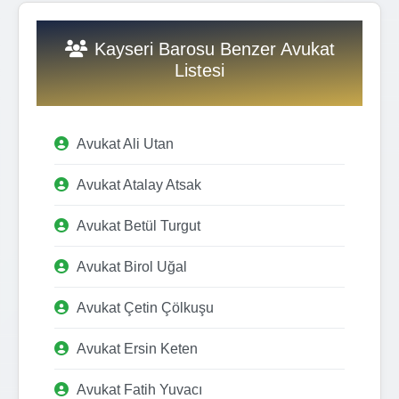
Kayseri Barosu Benzer Avukat
Listesi
Avukat Ali Utan
Avukat Atalay Atsak
Avukat Betül Turgut
Avukat Birol Uğal
Avukat Çetin Çölkuşu
Avukat Ersin Keten
Avukat Fatih Yuvacı