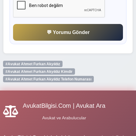
💬 Yorumu Gönder
#Avukat Ahmet Furkan Akyıldız
#Avukat Ahmet Furkan Akyıldız Kimdir
#Avukat Ahmet Furkan Akyıldız Telefon Numarası
AvukatBilgisi.Com | Avukat Ara
Avukat ve Arabulucular