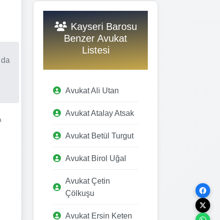
Kayseri Barosu
Benzer Avukat
Listesi
 da
Avukat Ali Utan
Avukat Atalay Atsak
a
Avukat Betül Turgut
Avukat Birol Uğal
Avukat Çetin
Çölkuşu
Avukat Ersin Keten