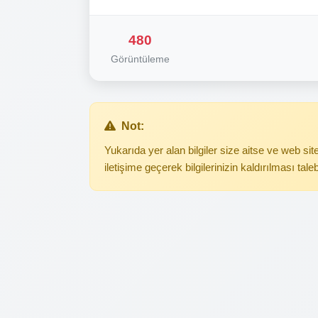
480
Görüntüleme
Not:
Yukarıda yer alan bilgiler size aitse ve web s
iletişime geçerek bilgilerinizin kaldırılması tale