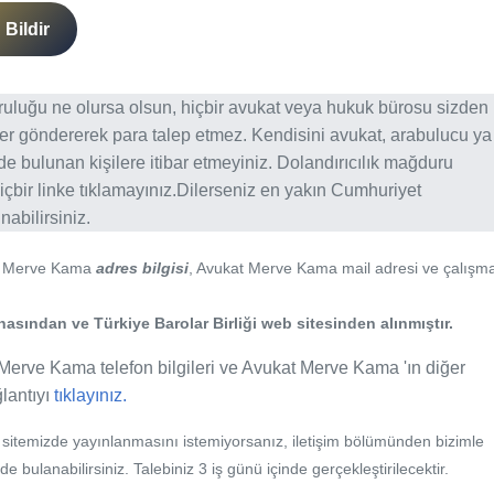
Bildir
ğruluğu ne olursa olsun, hiçbir avukat veya hukuk bürosu sizden
er göndererek para talep etmez. Kendisini avukat, arabulucu ya
erde bulunan kişilere itibar etmeyiniz. Dolandırıcılık mağduru
içbir linke tıklamayınız.Dilerseniz en yakın Cumhuriyet
abilirsiniz.
t Merve Kama
adres bilgisi
, Avukat Merve Kama mail adresi ve çalışm
asından ve Türkiye Barolar Birliği web sitesinden alınmıştır.
Merve Kama telefon bilgileri ve Avukat Merve Kama 'ın diğer
ğlantıyı
tıklayınız.
b sitemizde yayınlanmasını istemiyorsanız, iletişim bölümünden bizimle
nde bulanabilirsiniz. Talebiniz 3 iş günü içinde gerçekleştirilecektir.