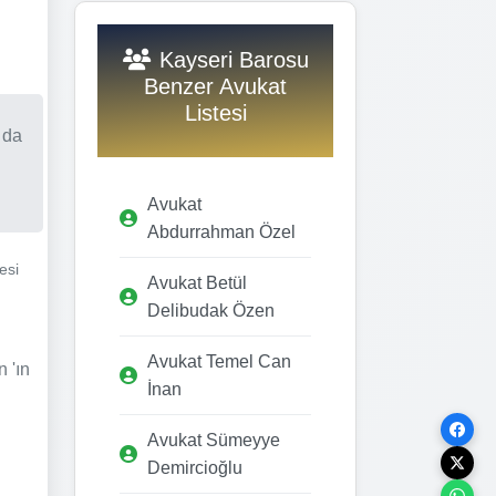
Kayseri Barosu
Benzer Avukat
Listesi
 da
Avukat
Abdurrahman Özel
esi
Avukat Betül
Delibudak Özen
Avukat Temel Can
 'ın
İnan
Avukat Sümeyye
Demircioğlu