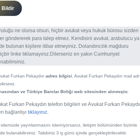
Bildir
ğruluğu ne olursa olsun, hiçbir avukat veya hukuk bürosu sizden
er göndererek para talep etmez. Kendisini avukat, arabulucu ya
erde bulunan kişilere itibar etmeyiniz. Dolandırıcılık mağduru
içbir linke tıklamayınız.Dilerseniz en yakın Cumhuriyet
abilirsiniz.
Avukat Furkan Pekaydın
adres bilgisi
, Avukat Furkan Pekaydın mail adr
lirsiniz.
asından ve Türkiye Barolar Birliği web sitesinden alınmıştır.
kat Furkan Pekaydın telefon bilgileri ve Avukat Furkan Pekaydın
fen bağlantıyı
tıklayınız.
b sitemizde yayınlanmasını istemiyorsanız, iletişim bölümünden bizimle
nde bulanabilirsiniz. Talebiniz 3 iş günü içinde gerçekleştirilecektir.