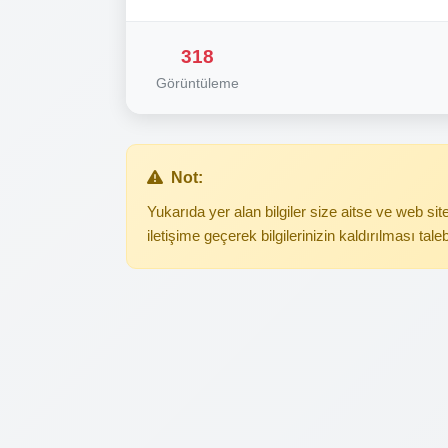
318
Görüntüleme
Not:
Yukarıda yer alan bilgiler size aitse ve web s
iletişime geçerek bilgilerinizin kaldırılması tale