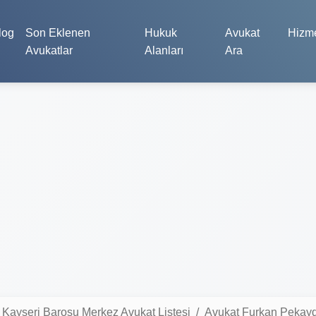
log
Son Eklenen
Hukuk
Avukat
Hizme
Avukatlar
Alanları
Ara
Kayseri Barosu Merkez Avukat Listesi
Avukat Furkan Pekay