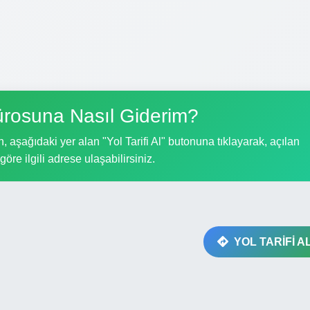
rosuna Nasıl Giderim?
 aşağıdaki yer alan "Yol Tarifi Al" butonuna tıklayarak, açılan
göre ilgili adrese ulaşabilirsiniz.
YOL TARİFİ A