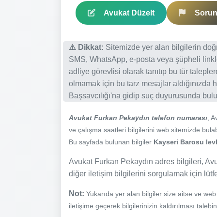
Avukat Düzelt
Sorun 
⚠️ Dikkat:
Sitemizde yer alan bilgilerin do
SMS, WhatsApp, e-posta veya şüpheli linkl
adliye görevlisi olarak tanıtıp bu tür talepl
olmamak için bu tarz mesajlar aldığınızda h
Başsavcılığı'na gidip suç duyurusunda bulun
Avukat Furkan Pekaydın telefon numarası
, 
ve çalışma saatleri bilgilerini web sitemizde bulabi
Bu sayfada bulunan bilgiler
Kayseri Barosu levh
Avukat Furkan Pekaydın adres bilgileri, Avu
diğer iletişim bilgilerini sorgulamak için lüt
Not:
Yukarıda yer alan bilgiler size aitse ve we
iletişime geçerek bilgilerinizin kaldırılması talebi