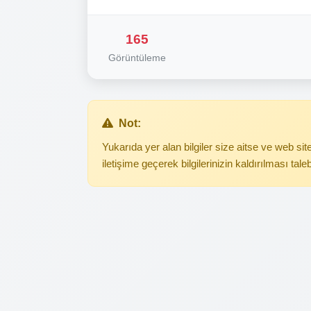
165
Görüntüleme
Not:
Yukarıda yer alan bilgiler size aitse ve web s
iletişime geçerek bilgilerinizin kaldırılması tale