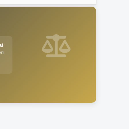
si
ri