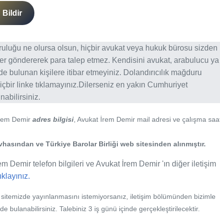
Bildir
ğruluğu ne olursa olsun, hiçbir avukat veya hukuk bürosu sizden
er göndererek para talep etmez. Kendisini avukat, arabulucu ya
erde bulunan kişilere itibar etmeyiniz. Dolandırıcılık mağduru
içbir linke tıklamayınız.Dilerseniz en yakın Cumhuriyet
abilirsiniz.
İrem Demir
adres bilgisi
, Avukat İrem Demir mail adresi ve çalışma saat
vhasından ve Türkiye Barolar Birliği web sitesinden alınmıştır.
m Demir telefon bilgileri ve Avukat İrem Demir 'ın diğer iletişim
tıklayınız.
b sitemizde yayınlanmasını istemiyorsanız, iletişim bölümünden bizimle
nde bulanabilirsiniz. Talebiniz 3 iş günü içinde gerçekleştirilecektir.