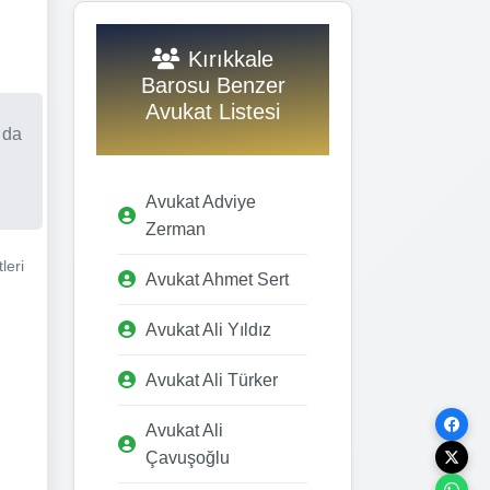
Kırıkkale
Barosu Benzer
Avukat Listesi
 da
Avukat Adviye
Zerman
leri
Avukat Ahmet Sert
Avukat Ali Yıldız
Avukat Ali Türker
Avukat Ali
Çavuşoğlu