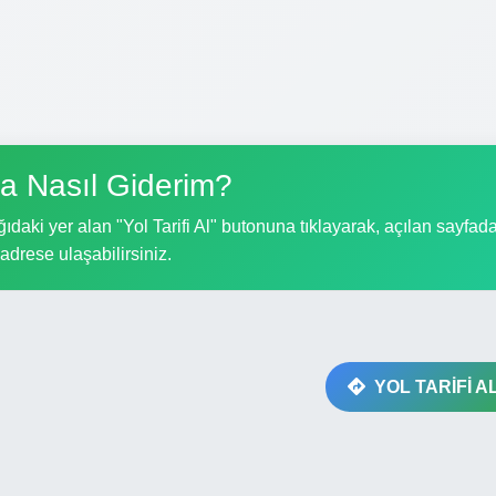
a Nasıl Giderim?
ıdaki yer alan "Yol Tarifi Al" butonuna tıklayarak, açılan sayfad
i adrese ulaşabilirsiniz.
YOL TARİFİ A