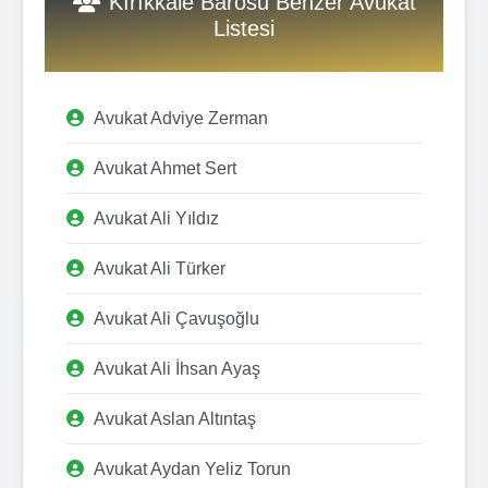
Kırıkkale Barosu Benzer Avukat
Listesi
Avukat Adviye Zerman
Avukat Ahmet Sert
Avukat Ali Yıldız
Avukat Ali Türker
Avukat Ali Çavuşoğlu
Avukat Ali İhsan Ayaş
Avukat Aslan Altıntaş
Avukat Aydan Yeliz Torun