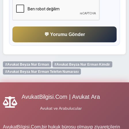
💬 Yorumu Gönder
#Avukat Beyza Nur Erman
#Avukat Beyza Nur Erman Kimdir
#Avukat Beyza Nur Erman Telefon Numarası
AvukatBilgisi.Com | Avukat Ara
Avukat ve Arabulucular
AvukatBilgisi.Com,bir hukuk bürosu olmayıp ziyaretçilerin