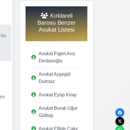
Kırklareli
Barosu Benzer
Avukat Listesi
 da
Avukat Figen Ava
Destanoğlu
Avukat Ayşegül
Durmaz
Avukat Eyüp Kıray
şim
Avukat Burak Uğur
Gülbay
Avukat Elfide Çakır