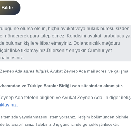
Bildir
ğruluğu ne olursa olsun, hiçbir avukat veya hukuk bürosu sizden
er göndererek para talep etmez. Kendisini avukat, arabulucu ya
erde bulunan kişilere itibar etmeyiniz. Dolandırıcılık mağduru
içbir linke tıklamayınız.Dilerseniz en yakın Cumhuriyet
abilirsiniz.
t Zeynep Ada
adres bilgisi
, Avukat Zeynep Ada mail adresi ve çalışma
evhasından ve Türkiye Barolar Birliği web sitesinden alınmıştır.
eynep Ada telefon bilgileri ve Avukat Zeynep Ada 'ın diğer ileti
tıklayınız.
b sitemizde yayınlanmasını istemiyorsanız, iletişim bölümünden bizimle
nde bulanabilirsiniz. Talebiniz 3 iş günü içinde gerçekleştirilecektir.