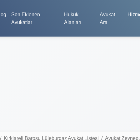
log
Son Eklenen
Hukuk
Avukat
Hizme
Avukatlar
Alanları
Ara
Kırklareli Barosu Lüleburgaz Avukat Listesi
Avukat Zeynep