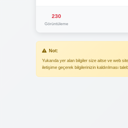
230
Görüntüleme
Not:
Yukarıda yer alan bilgiler size aitse ve web s
iletişime geçerek bilgilerinizin kaldırılması tale