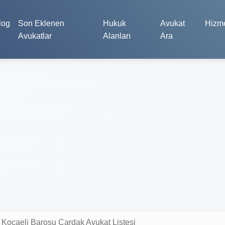
log
Son Eklenen
Hukuk
Avukat
Hizme
Avukatlar
Alanları
Ara
Kocaeli Barosu Çardak Avukat Listesi