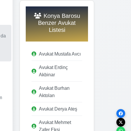
Konya Barosu
Benzer Avukat
Listesi
 da
Avukat Mustafa Avcı
Avukat Erdinç
Akbinar
Avukat Burhan
Aktolan
im
Avukat Derya Ateş
Avukat Mehmet
Zafer Ekşi