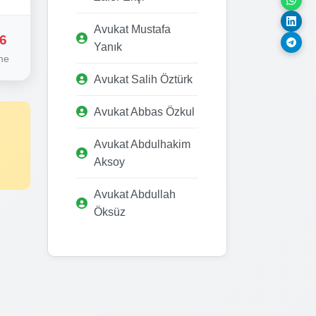
Avukat Mustafa
6
Yanık
me
Avukat Salih Öztürk
Avukat Abbas Özkul
Avukat Abdulhakim
Aksoy
Avukat Abdullah
Öksüz