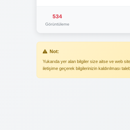
534
Görüntüleme
Not:
Yukarıda yer alan bilgiler size aitse ve web s
iletişime geçerek bilgilerinizin kaldırılması tale