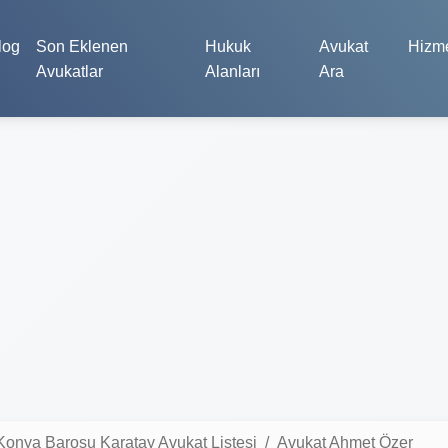
log
Son Eklenen
Hukuk
Avukat
Hizme
Avukatlar
Alanları
Ara
Konya Barosu Karatay Avukat Listesi
Avukat Ahmet Özer