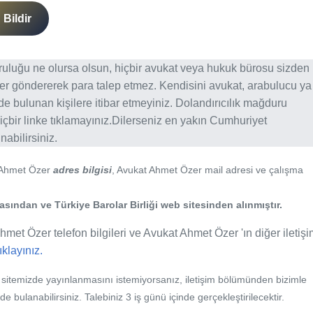
Bildir
ğruluğu ne olursa olsun, hiçbir avukat veya hukuk bürosu sizden
er göndererek para talep etmez. Kendisini avukat, arabulucu ya
erde bulunan kişilere itibar etmeyiniz. Dolandırıcılık mağduru
içbir linke tıklamayınız.Dilerseniz en yakın Cumhuriyet
abilirsiniz.
 Ahmet Özer
adres bilgisi
, Avukat Ahmet Özer mail adresi ve çalışma
ından ve Türkiye Barolar Birliği web sitesinden alınmıştır.
met Özer telefon bilgileri ve Avukat Ahmet Özer 'ın diğer iletiş
tıklayınız.
b sitemizde yayınlanmasını istemiyorsanız, iletişim bölümünden bizimle
nde bulanabilirsiniz. Talebiniz 3 iş günü içinde gerçekleştirilecektir.