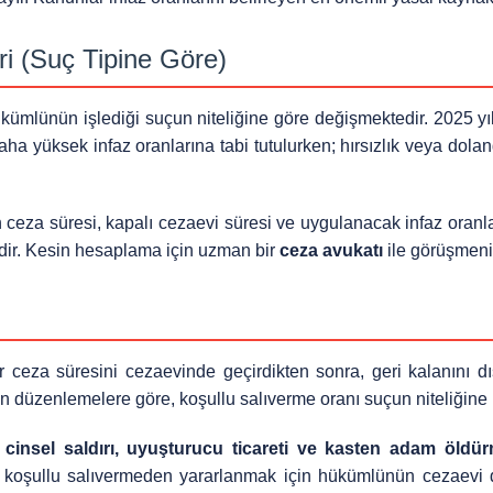
ri (Suç Tipine Göre)
kümlünün işlediği suçun niteliğine göre değişmektedir. 2025 yı
aha yüksek infaz oranlarına tabi tutulurken; hırsızlık veya dolan
in ceza süresi, kapalı cezaevi süresi ve uygulanacak infaz oranla
dedir. Kesin hesaplama için uzman bir
ceza avukatı
ile görüşmeniz
r ceza süresini cezaevinde geçirdikten sonra, geri kalanını dı
an düzenlemelere göre, koşullu salıverme oranı suçun niteliğine 
,
cinsel saldırı, uyuşturucu ticareti ve kasten adam öldü
 koşullu salıvermeden yararlanmak için hükümlünün cezaevi d