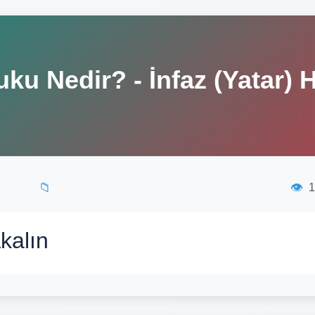
uku Nedir? - İnfaz (Yatar)
📁
👁️
1
kalın