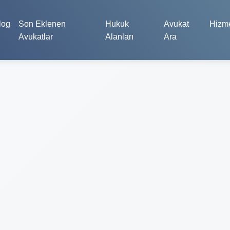
log
Son Eklenen
Hukuk
Avukat
Hizme
Avukatlar
Alanları
Ara