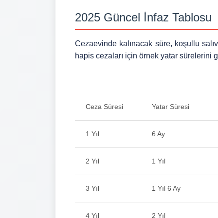
2025 Güncel İnfaz Tablosu
Cezaevinde kalınacak süre, koşullu salıve
hapis cezaları için örnek yatar sürelerini 
Ceza Süresi
Yatar Süresi
1 Yıl
6 Ay
2 Yıl
1 Yıl
3 Yıl
1 Yıl 6 Ay
4 Yıl
2 Yıl