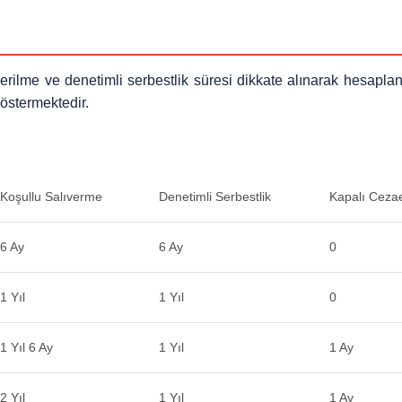
rilme ve denetimli serbestlik süresi dikkate alınarak hesaplanı
göstermektedir.
Koşullu Salıverme
Denetimli Serbestlik
Kapalı Cezae
6 Ay
6 Ay
0
1 Yıl
1 Yıl
0
1 Yıl 6 Ay
1 Yıl
1 Ay
2 Yıl
1 Yıl
1 Ay