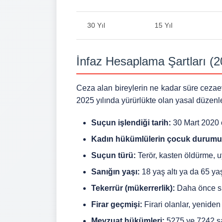
30 Yıl
15 Yıl
İnfaz Hesaplama Şartları (
Ceza alan bireylerin ne kadar süre cezaev
2025 yılında yürürlükte olan yasal düzenl
Suçun işlendiği tarih:
30 Mart 2020 ö
Kadın hükümlülerin çocuk durumu
Suçun türü:
Terör, kasten öldürme, uy
Sanığın yaşı:
18 yaş altı ya da 65 yaş
Tekerrür (mükerrerlik):
Daha önce suç
Firar geçmişi:
Firari olanlar, yenide
Mevzuat hükümleri:
5275 ve 7242 say