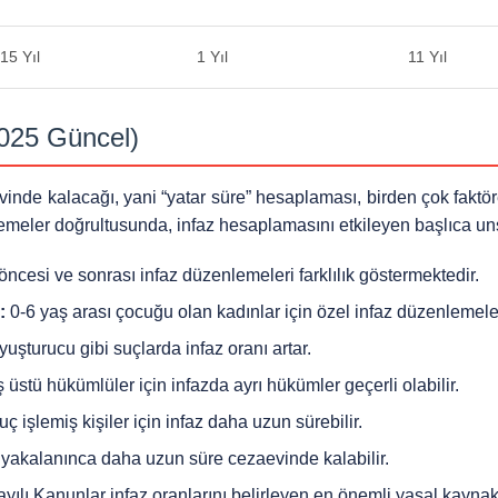
15 Yıl
1 Yıl
11 Yıl
2025 Güncel)
inde kalacağı, yani “yatar süre” hesaplaması, birden çok faktör
emeler doğrultusunda, infaz hesaplamasını etkileyen başlıca uns
ncesi ve sonrası infaz düzenlemeleri farklılık göstermektedir.
:
0-6 yaş arası çocuğu olan kadınlar için özel infaz düzenlemele
uşturucu gibi suçlarda infaz oranı artar.
 üstü hükümlüler için infazda ayrı hükümler geçerli olabilir.
 işlemiş kişiler için infaz daha uzun sürebilir.
n yakalanınca daha uzun süre cezaevinde kalabilir.
ılı Kanunlar infaz oranlarını belirleyen en önemli yasal kaynakl