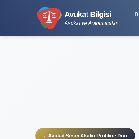
Avukat Bilgisi
B
Avukat ve Arabulucular
←
Avukat Sinan Akalın Profiline Dön