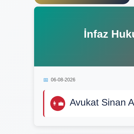
İnfaz Huk
📅
06-08-2026
Avukat Sinan A
👩‍💼