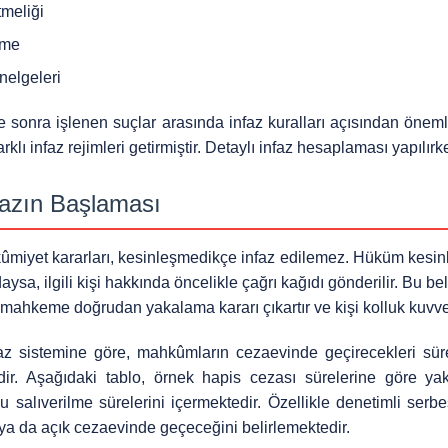
tmeliği
ame
nelgeleri
 sonra işlenen suçlar arasında infaz kuralları açısından öneml
arklı infaz rejimleri getirmiştir. Detaylı infaz hesaplaması yapılırk
fazın Başlaması
miyet kararları, kesinleşmedikçe infaz edilemez. Hüküm kesinle
ysa, ilgili kişi hakkında öncelikle çağrı kağıdı gönderilir. Bu be
, mahkeme doğrudan yakalama kararı çıkartır ve kişi kolluk kuvve
faz sistemine göre, mahkûmların cezaevinde geçirecekleri sür
ir. Aşağıdaki tablo, örnek hapis cezası sürelerine göre y
lu salıverilme sürelerini içermektedir. Özellikle denetimli ser
ya da açık cezaevinde geçeceğini belirlemektedir.