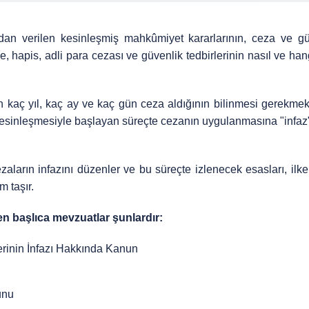
an verilen kesinleşmiş mahkûmiyet kararlarının, ceza ve güv
e, hapis, adli para cezası ve güvenlik tedbirlerinin nasıl ve han
n kaç yıl, kaç ay ve kaç gün ceza aldığının bilinmesi gerekme
sinleşmesiyle başlayan süreçte cezanın uygulanmasına "infaz" 
ların infazını düzenler ve bu süreçte izlenecek esasları, ilkele
m taşır.
en başlıca mevzuatlar şunlardır:
erinin İnfazı Hakkında Kanun
unu