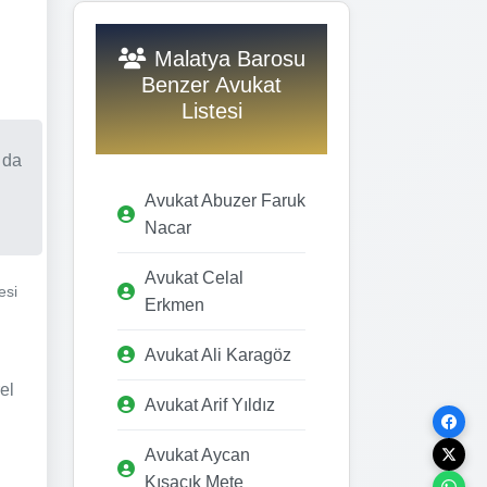
Malatya Barosu
Benzer Avukat
Listesi
 da
Avukat Abuzer Faruk
Nacar
Avukat Celal
esi
Erkmen
Avukat Ali Karagöz
el
Avukat Arif Yıldız
Avukat Aycan
Kısacık Mete