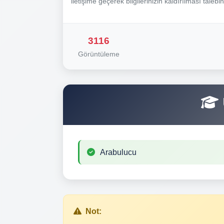
iletişime geçerek bilgilerinizin kaldırılması talebi
3116
Görüntüleme
Arabulucu
Not: