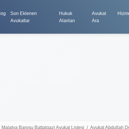
log
Son Eklenen
Hukuk
Avukat
Hizme
Avukatlar
Alanları
Ara
Malatya Barosu Battalgazi Avukat Listesi
Avukat Abdullah D