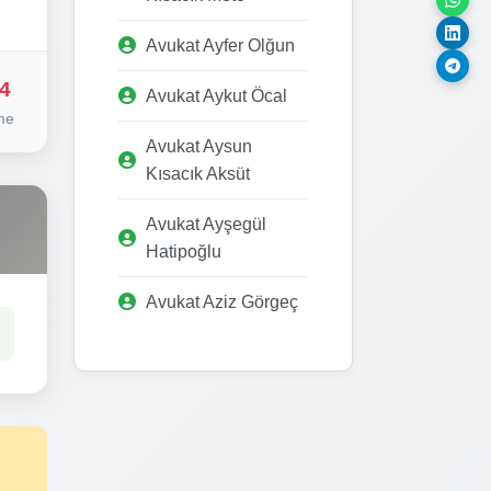
Avukat Ayfer Olğun
4
Avukat Aykut Öcal
me
Avukat Aysun
Kısacık Aksüt
Avukat Ayşegül
Hatipoğlu
Avukat Aziz Görgeç