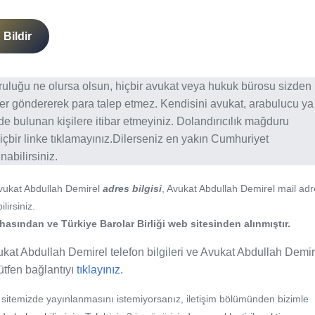
Bildir
ğruluğu ne olursa olsun, hiçbir avukat veya hukuk bürosu sizden
er göndererek para talep etmez. Kendisini avukat, arabulucu ya
erde bulunan kişilere itibar etmeyiniz. Dolandırıcılık mağduru
içbir linke tıklamayınız.Dilerseniz en yakın Cumhuriyet
abilirsiniz.
Avukat Abdullah Demirel
adres bilgisi
, Avukat Abdullah Demirel mail adr
lirsiniz.
asından ve Türkiye Barolar Birliği web sitesinden alınmıştır.
ukat Abdullah Demirel telefon bilgileri ve Avukat Abdullah Demir
lütfen bağlantıyı
tıklayınız.
b sitemizde yayınlanmasını istemiyorsanız, iletişim bölümünden bizimle