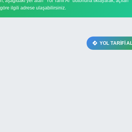
 aşağıdaki yer alan "Yol Tarifi Al" butonuna tıklayarak, açılan
göre ilgili adrese ulaşabilirsiniz.
YOL TARİFİ A