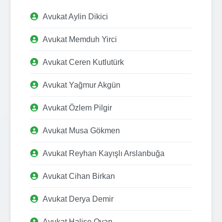
Avukat Aylin Dikici
Avukat Memduh Yirci
Avukat Ceren Kutlutürk
Avukat Yağmur Akgün
Avukat Özlem Pilgir
Avukat Musa Gökmen
Avukat Reyhan Kayışlı Arslanbuğa
Avukat Cihan Birkan
Avukat Derya Demir
Avukat Halise Oyan