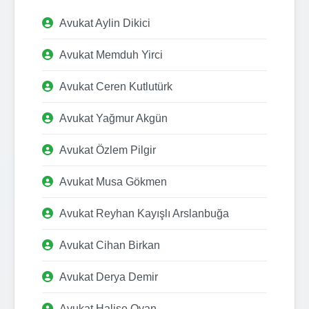
Avukat Aylin Dikici
Avukat Memduh Yirci
Avukat Ceren Kutlutürk
Avukat Yağmur Akgün
Avukat Özlem Pilgir
Avukat Musa Gökmen
Avukat Reyhan Kayışlı Arslanbuğa
Avukat Cihan Birkan
Avukat Derya Demir
Avukat Halise Oyan