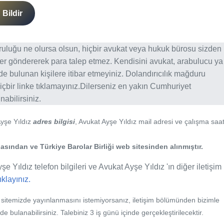
Bildir
ğruluğu ne olursa olsun, hiçbir avukat veya hukuk bürosu sizden
er göndererek para talep etmez. Kendisini avukat, arabulucu ya
erde bulunan kişilere itibar etmeyiniz. Dolandırıcılık mağduru
içbir linke tıklamayınız.Dilerseniz en yakın Cumhuriyet
abilirsiniz.
Ayşe Yıldız
adres bilgisi
, Avukat Ayşe Yıldız mail adresi ve çalışma saat
sından ve Türkiye Barolar Birliği web sitesinden alınmıştır.
e Yıldız telefon bilgileri ve Avukat Ayşe Yıldız 'ın diğer iletişim
tıklayınız.
b sitemizde yayınlanmasını istemiyorsanız, iletişim bölümünden bizimle
nde bulanabilirsiniz. Talebiniz 3 iş günü içinde gerçekleştirilecektir.