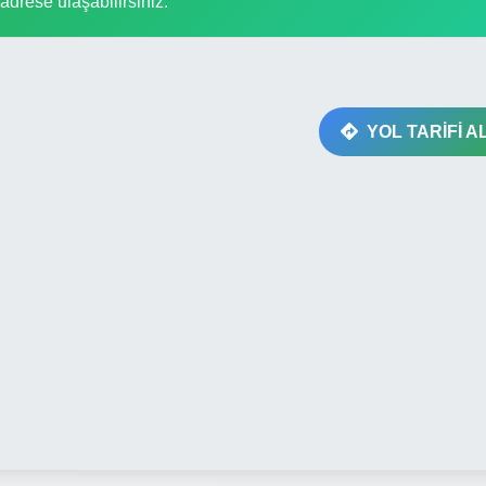
i adrese ulaşabilirsiniz.
YOL TARİFİ A