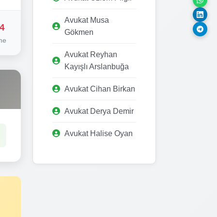
Avukat Musa
4
Gökmen
me
Avukat Reyhan
Kayışlı Arslanbuğa
Avukat Cihan Birkan
Avukat Derya Demir
Avukat Halise Oyan