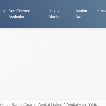
log
Son Eklenen
Hukuk
Avukat
Hizme
Avukatlar
Alanları
Ara
Mersin Barosu Anamur Avukat Listesi
Avukat Ayşe Yıldız