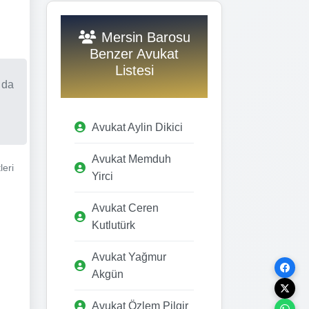
Mersin Barosu
Benzer Avukat
Listesi
 da
Avukat Aylin Dikici
Avukat Memduh
leri
Yirci
Avukat Ceren
Kutlutürk
Avukat Yağmur
Akgün
Avukat Özlem Pilgir