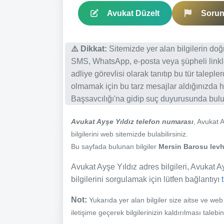
Avukat Düzelt
Sorun 
⚠️ Dikkat:
Sitemizde yer alan bilgilerin do
SMS, WhatsApp, e-posta veya şüpheli linkl
adliye görevlisi olarak tanıtıp bu tür talepl
olmamak için bu tarz mesajlar aldığınızda h
Başsavcılığı'na gidip suç duyurusunda bulun
Avukat Ayşe Yıldız telefon numarası
, Avukat 
bilgilerini web sitemizde bulabilirsiniz.
Bu sayfada bulunan bilgiler
Mersin Barosu levha
Avukat Ayşe Yıldız adres bilgileri, Avukat Ayş
bilgilerini sorgulamak için lütfen bağlantıyı
Not:
Yukarıda yer alan bilgiler size aitse ve we
iletişime geçerek bilgilerinizin kaldırılması talebi